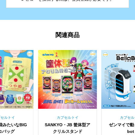
関連商品
プセルトイ
カプセルトイ
カプセル
袋みたいなBIG
SANKYO・JB 筐体型ア
ゼンマイで動く
コバッグ
クリルスタンド
bot