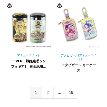
アミューズメント
アクビガール(アミューズメ
ント)
FEVER 戦姫絶唱シン
アクビガール キーケー
フォギア3 黄金絶唱
ス
サウンドフラッシュトレ
イ
1
2
…
19