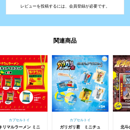
レビューを投稿するには、会員登録が必要です。
関連商品
プセルトイ
カプセルトイ
カプセ
ラーメン ミニ
ガリガリ君 ミニチュ
北斗の拳 ア