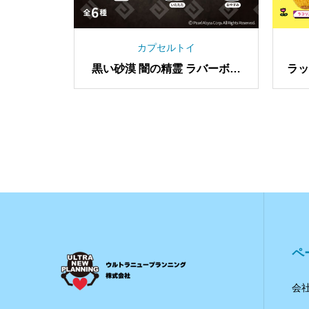
トイ
カプセルトイ
コアラのマー
クラシエ ヨーロピアンシュガ
チ
ーコーン メタルキーホルダー
ペ
会