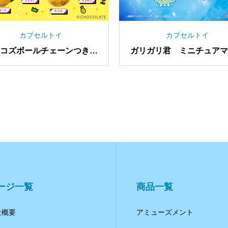
カプセルトイ
カプセルトイ
Q・B・B ベビーチーズ スクイ
北斗の拳 アクリルスタ
ーズ
場面の巻！シリーズvo
ージ一覧
商品一覧
社概要
アミューズメント