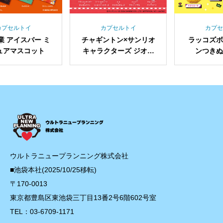
プセルトイ
カプセルトイ
カプセル
 アイスバー ミ
チャギントン×サンリオ
ラッコズボ
アマスコット
キャラクターズ ジオラ
ンつきぬ
マアクリルスタンド
ウルトラニュープランニング株式会社
■池袋本社(2025/10/25移転)
〒170-0013
東京都豊島区東池袋三丁目13番2号6階602号室
TEL：03-6709-1171