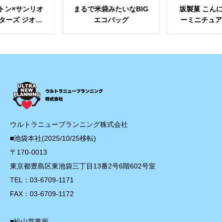
トン×サンリオ
まるで米袋みたいなBIG
坂製菓 こん
ターズ ジオラ
エコバッグ
ーミニチュ
リルスタンド
ト
ウルトラニュープランニング株式会社
■池袋本社(2025/10/25移転)
〒170-0013
東京都豊島区東池袋三丁目13番2号6階602号室
TEL：03-6709-1171
FAX：03-6709-1172
■松山営業所