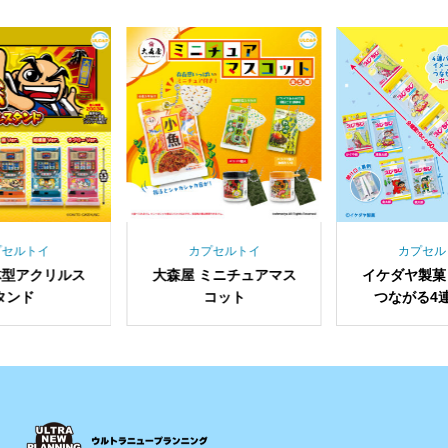
プセルトイ
カプセルトイ
カプセル
体型アクリルス
大森屋 ミニチュアマス
イケダヤ製菓
タンド
コット
つながる4