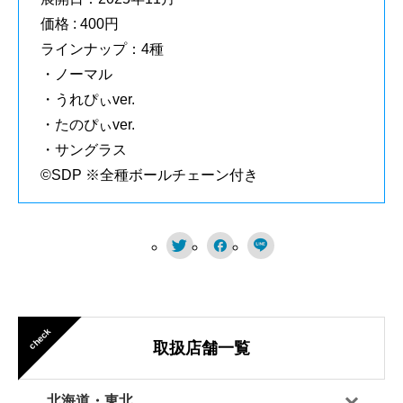
価格 : 400円
ラインナップ：4種
・ノーマル
・うれぴぃver.
・たのぴぃver.
・サングラス
©SDP ※全種ボールチェーン付き



check
取扱店舗一覧
北海道・東北