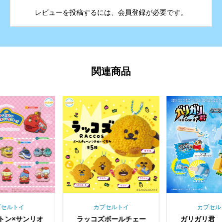
レビューを投稿するには、会員登録が必要です。
関連商品
プセルトイ
カプセルトイ
カプセル
トン×サンリオ
ラッコズボールチェー
ガリガリ君