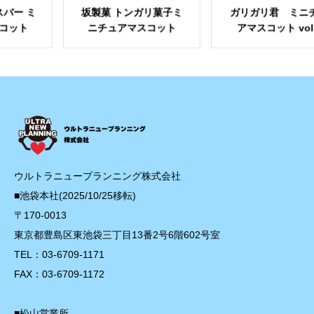
製菓 トンガリ菓子ミ
ガリガリ君 ミニチュ
ラッ
ニチュアマスコット
アマスコット vol.2
ン
ウルトラニュープランニング株式会社
■池袋本社(2025/10/25移転)
〒170-0013
東京都豊島区東池袋三丁目13番2号6階602号室
TEL：03-6709-1171
FAX：03-6709-1172
■松山営業所