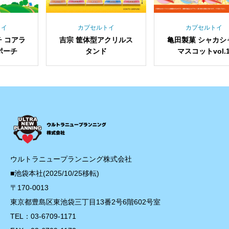
カプセルトイ
カプセルトイ
宗 筐体型アクリルス
亀田製菓 シャカシャカ
坂製菓
タンド
マスコットvol.1
ーミ
ウルトラニュープランニング株式会社
■池袋本社(2025/10/25移転)
〒170-0013
東京都豊島区東池袋三丁目13番2号6階602号室
TEL：03-6709-1171