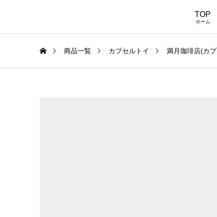
TOP
ホーム
商品一覧
カプセルトイ
満月珈琲店(カプ