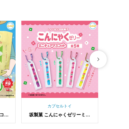
カプセルトイ
エコバ
坂製菓 こんにゃくゼリーミニ
坂製菓
チュアマスコット