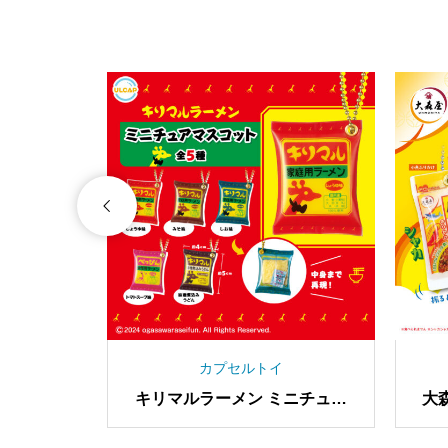
カプセルトイ
式アクリ
キリマルラーメン ミニチュア
大
.1
マスコット