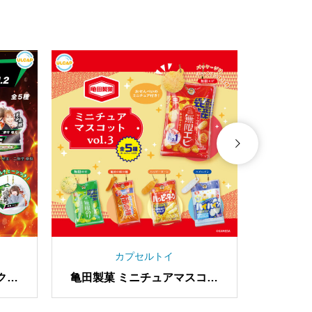
カプセルトイ
クリ
亀田製菓 ミニチュアマスコッ
亀田製菓
トvol.3