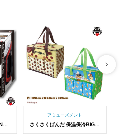
アミューズメント
NKY
さくさくぱんだ 保温保冷BIGマ
ぷちパ
レバー
ルチバッグ
チ