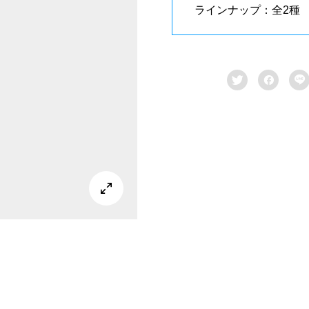
ラインナップ：全2種



