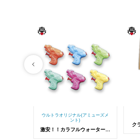
ミューズメ
ウルトラオリジナル(アミューズメ
ント)
ク
イーズ
激安！！カラフルウォーターガ
ーコ
ン2025