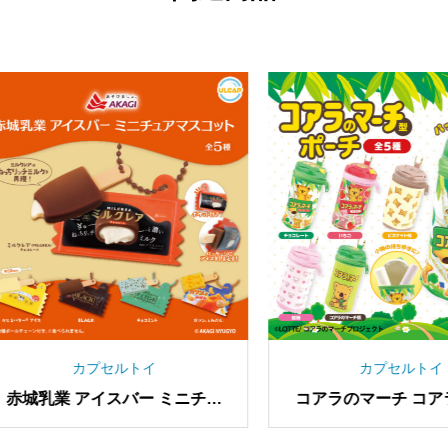
カプセルトイ
カプセルトイ
い砂漠 闇の精霊 ラバーボー
SANKYO・JB 筐体型ア
ルチェーン
スタンド