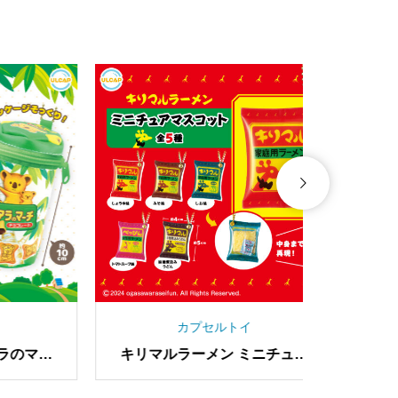
カプセルトイ
クリル
日本プロ麻雀連盟 公式アクリ
えびち
ルスタンド vol.2