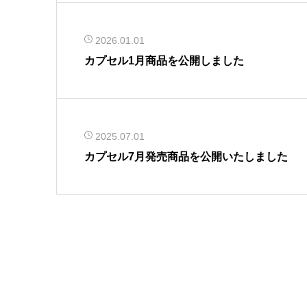
2026.01.01
カプセル1月商品を公開しました
2025.07.01
カプセル7月発売商品を公開いたしました