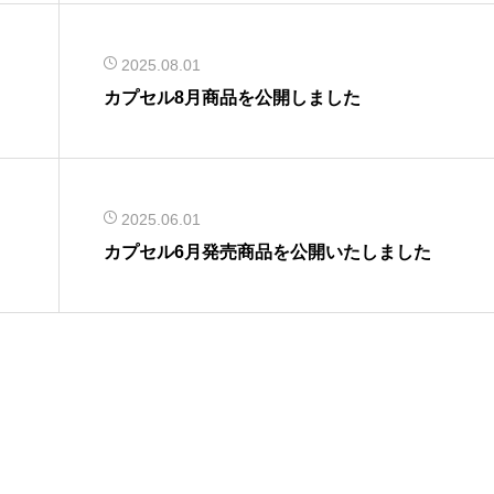
2025.08.01
カプセル8月商品を公開しました
2025.06.01
カプセル6月発売商品を公開いたしました