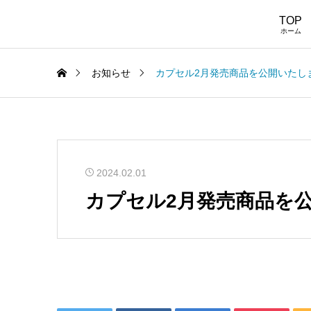
TOP
ホーム
お知らせ
カプセル2月発売商品を公開いたし
2024.02.01
カプセル2月発売商品を