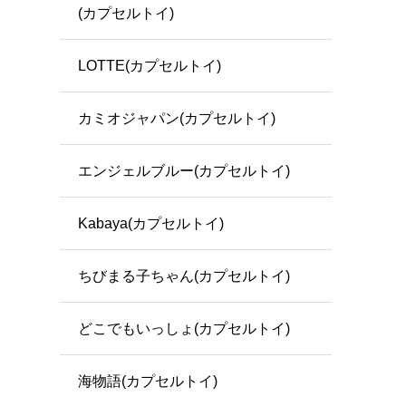
(カプセルトイ)
LOTTE(カプセルトイ)
カミオジャパン(カプセルトイ)
エンジェルブルー(カプセルトイ)
Kabaya(カプセルトイ)
ちびまる子ちゃん(カプセルトイ)
どこでもいっしょ(カプセルトイ)
海物語(カプセルトイ)