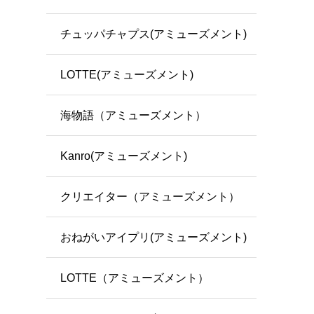
チュッパチャプス(アミューズメント)
LOTTE(アミューズメント)
海物語（アミューズメント）
Kanro(アミューズメント)
クリエイター（アミューズメント）
おねがいアイプリ(アミューズメント)
LOTTE（アミューズメント）